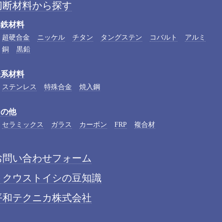
切断材料から探す
非鉄材料
超硬合金
ニッケル
チタン
タングステン
コバルト
アルミ
銅
黒鉛
鉄系材料
ステンレス
特殊合金
焼入鋼
その他
セラミックス
ガラス
カーボン
FRP
複合材
お問い合わせフォーム
トクウストイシの豆知識
平和テクニカ株式会社