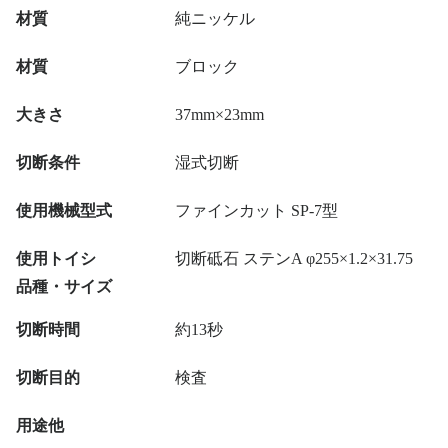
材質
純ニッケル
材質
ブロック
大きさ
37mm×23mm
切断条件
湿式切断
使用機械型式
ファインカット SP-7型
使用トイシ
切断砥石 ステンA φ255×1.2×31.75
品種・サイズ
切断時間
約13秒
切断目的
検査
用途他