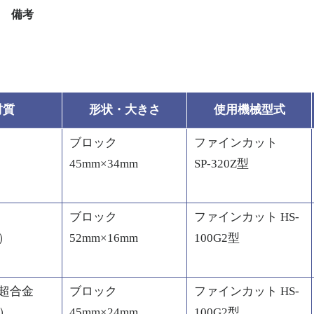
備考
材質
形状・大きさ
使用機械型式
ブロック
ファインカット
45mm×34mm
SP-320Z型
ブロック
ファインカット HS-
1）
52mm×16mm
100G2型
超合金
ブロック
ファインカット HS-
B）
45mm×24mm
100G2型