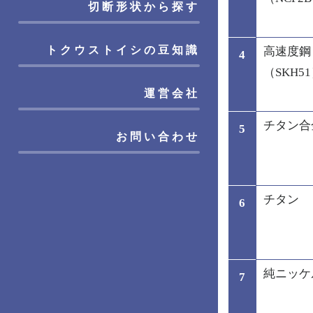
切断形状から探す
トクウストイシの豆知識
高速度鋼
4
（SKH5
運営会社
チタン合
5
お問い合わせ
チタン
6
純ニッケ
7