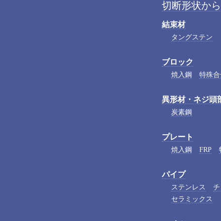
切断形状から
結束材
タングステン
ブロック
焼入鋼
特殊合
異形材・ネジ頭
炭素鋼
プレート
焼入鋼
FRP
パイプ
ステンレス
チ
セラミックス