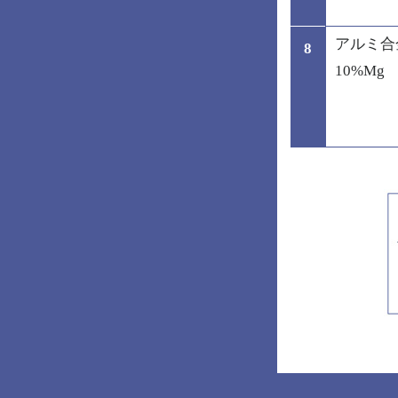
アルミ合金
8
10%Mg