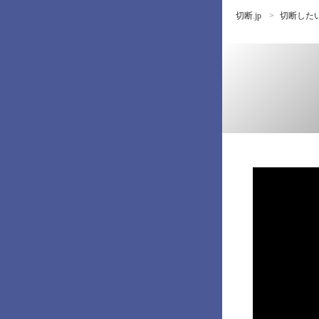
切断.jp
切断した