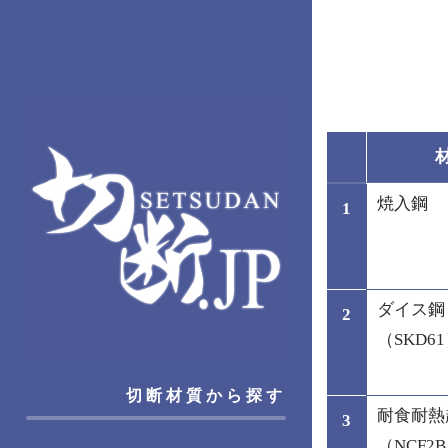
焼入鋼
1
ダイス鋼
2
（SKD6
切断材質から探す
耐食耐熱
3
（NCF2