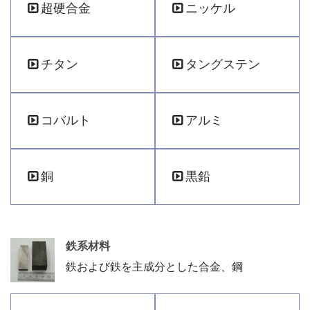
超硬合金
ニッケル
チタン
タングステン
コバルト
アルミ
銅
黒鉛
鉄系材料
鉄および鉄を主成分とした合金、鋼