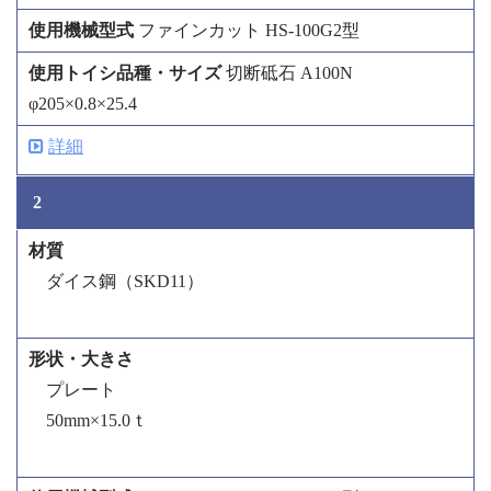
ファインカット HS-100G2型
切断砥石 A100N
φ205×0.8×25.4
詳細
2
ダイス鋼（SKD11）
プレート
50mm×15.0ｔ